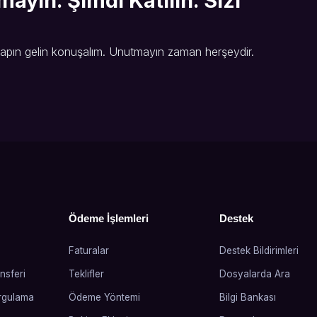
yın. Şimdi Katılın. Sizi
 yapın gelin konuşalım. Unutmayın zaman herşeydir.
Ödeme İşlemleri
Destek
Faturalar
Destek Bildirimleri
nsferi
Teklifler
Dosyalarda Ara
rgulama
Ödeme Yöntemi
Bilgi Bankası