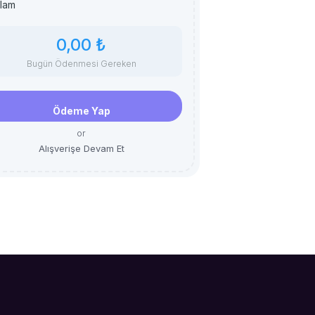
lam
0,00 ₺
Bugün Ödenmesi Gereken
Ödeme Yap
or
Alışverişe Devam Et