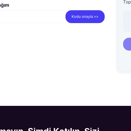
Top
ağım
Kodu onayla >>