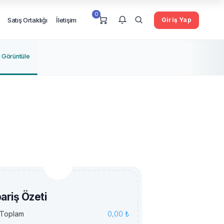
0
Satış Ortaklığı
İletişim
Giriş Yap
 Görüntüle
Şu an hiç bildiriminiz yok.
pariş Özeti
0,00 ₺
 Toplam