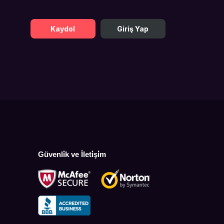
Kaydol
Giriş Yap
Güvenli̇k ve İleti̇şi̇m