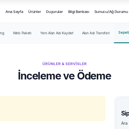
Ana Sayfa
Ürünler
Duyurular
Bilgi Bankası
Sunucu/Ağ Durumu
Sepeti
ing
Web Paketi
Yeni Alan Adı Kaydet
Alan Adı Transferi
ÜRÜNLER & SERVISLER
İnceleme ve Ödeme
Si
Ara